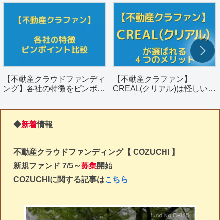
【不動産クラウドファンディ
【不動産クラファン】
ング】各社の特徴をピンポイ
CREAL(クリアル)は怪しい？
ントで簡単比較
決め手となる４つのメリット
を解説。
◆
新着
情報
不動産クラウドファンディング【 COZUCHI 】
新規ファンド
7/5～
募集
開始
COZUCHIに関する記事は
こちら