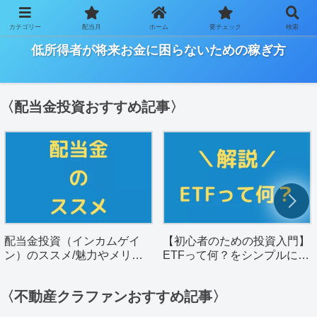
カテゴリー
配当月
ホーム
要チェック
検索
ー「ワーキングプアの将来を明るく」を目指すサイトー
低所得者が将来お金に困らないための稼ぎ方
〈配当金投資おすすめ記事〉
配当金投資（インカムゲイ
【初心者のための投資入門】
ン）のススメ/魅力やメリッ
ETFって何？をシンプルに解
トを解説。
説。
〈不動産クラファンおすすめ記事〉