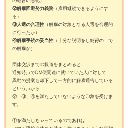
の経営の悪化）
②解雇回避努力義務
（雇用継続できるようにす
る）
③人選の合理性
（解雇の対象となる人選を合理的
に行ったか）
④解雇手続の妥当性
（十分な説明をし納得の上で
の解雇か）
団体交渉までの報道をまとめると、
通知時点でDM便関連に就いていた人に対して
異動の提案も却下して一方的に解雇通告している
という点から
②、③、④を満たしていないような印象を受けま
す。
①を満たしちゃっているのであれば