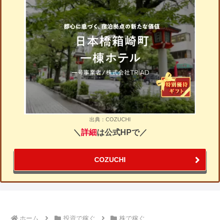
出典：COZUCHI
＼
詳細
は公式HPで／
COZUCHI
ホーム
投資で稼ぐ
株で稼ぐ