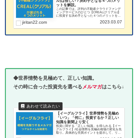
ル)は怪しい？決め手となる４つのメリ
ットを解説。
この記事では、評判の不動産クラウドファンデ
ィングサービスのひとつ【CREAL(クリアル)】
に投資する決め手となった４つのメリットを解
説しています。
2023.03.07
jiritan22.com
◆世界情勢を見極めて、正しい知識。
その時に合った投資先を選べる
メルマガ
はこちら↓
【イーグルフライ】世界情勢を見極め
「いつ」「何に」投資するか？正しい
知識を新聞より安く
投資に関する「正しい知識」を得られる【イー
グルフライ】/社会情勢を見極め相場の変化を先
取り。具体的な売買ポイントを提示して、リア
ルタイムで学べるメールマガジン。