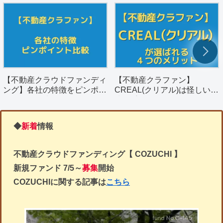
【不動産クラウドファンディ
【不動産クラファン】
ング】各社の特徴をピンポイ
CREAL(クリアル)は怪しい？
ントで簡単比較
決め手となる４つのメリット
を解説。
◆
新着
情報
不動産クラウドファンディング【 COZUCHI 】
新規ファンド
7/5～
募集
開始
COZUCHIに関する記事は
こちら