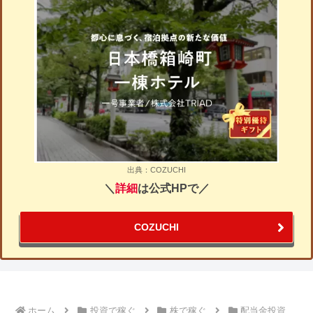
出典：COZUCHI
＼
詳細
は公式HPで／
COZUCHI
ホーム
投資で稼ぐ
株で稼ぐ
配当金投資