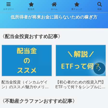
カテゴリー
配当月
ホーム
要チェック
検索
ー「ワーキングプアの将来を明るく」を目指すサイトー
低所得者が将来お金に困らないための稼ぎ方
〈配当金投資おすすめ記事〉
配当金投資（インカムゲイ
【初心者のための投資入門】
ン）のススメ/魅力やメリッ
ETFって何？をシンプルに解
トを解説。
説。
〈不動産クラファンおすすめ記事〉