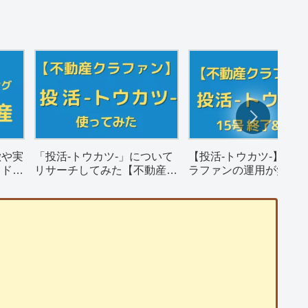
徴や実
「投活-トウカツ-」について
【投活-トウカツ-】不動
ウドフ
リサーチしてみた【不動産ク
ラファンの運用が無事
ラウドファンディング】
そして償還