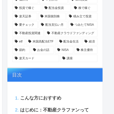
投資で稼ぐ
配当金投資
株で稼ぐ
楽天証券
米国個別株
積み立て投資
要チェック
配当支払い月
つみたてNISA
不動産投資関連
不動産クラウドファンディング
etf
米国高配当ETF
配当金生活
経済
節約
お金の話
NISA
株主優待
楽天カード
講座
目次
こんな方におすすめ
はじめに：不動産クラファンって