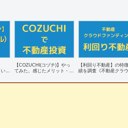
【COZUCHI(コヅチ)】やっ
【利回り不動産】の特
しい？
てみた。感じたメリット・デ
績を調査《不動産クラ
リット
メリットを紹介。
ァンディング》
】