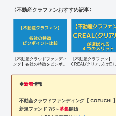
〈不動産クラファンおすすめ記事〉
【不動産クラファン】
【不動産クラウドファンディ
CREAL(クリアル)は怪
ング】各社の特徴をピンポイ
決め手となる４つのメ
ントで簡単比較
を解説。
◆
新着
情報
不動産クラウドファンディング【 COZUCHI 
新規ファンド
7/5～
募集
開始