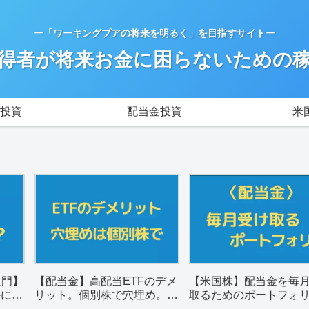
ー「ワーキングプアの将来を明るく」を目指すサイトー
得者が将来お金に困らないための
投資
配当金投資
米
入門】
【配当金】高配当ETFのデメ
【米国株】配当金を毎
ルに解
リット。個別株で穴埋め。銘
取るためのポートフォ
柄選びのポイントは？
（一覧表）