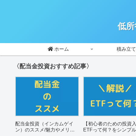
低所
ホーム
積み立て
〈配当金投資おすすめ記事〉
配当金投資（インカムゲイ
【初心者のための投資
ン）のススメ/魅力やメリッ
ETFって何？をシンプ
トを解説。
説。