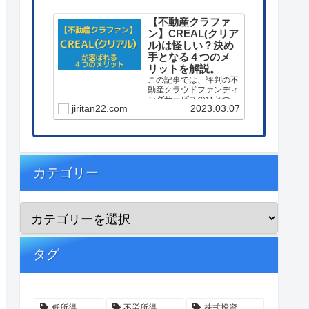
【不動産クラファ
ン】CREAL(クリア
ル)は怪しい？決め
手となる４つのメ
リットを解説。
この記事では、評判の不
動産クラウドファンディ
ングサービスのひとつ
jiritan22.com
2023.03.07
【CREAL(クリアル)】に
投資する決め手となった
４つのメリットを解説し
ています。
カテゴリー
タグ
低所得
不労所得
株式投資