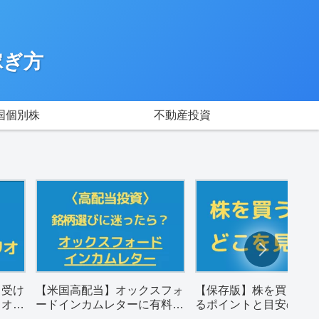
稼ぎ方
国個別株
不動産投資
月受け
【米国高配当】オックスフォ
【保存版】株を買うと
リオ
ードインカムレターに有料登
るポイントと目安の数
録した感想。
め（配当金狙い）