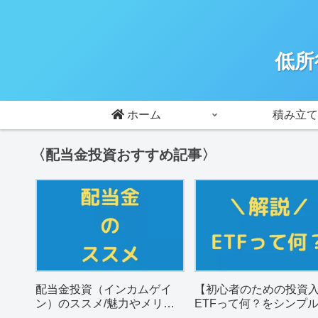
低所
ホーム
積み立て
〈配当金投資おすすめ記事〉
配当金投資（インカムゲイ
【初心者のための投資
ン）のススメ/魅力やメリッ
ETFって何？をシンプ
トを解説。
説。