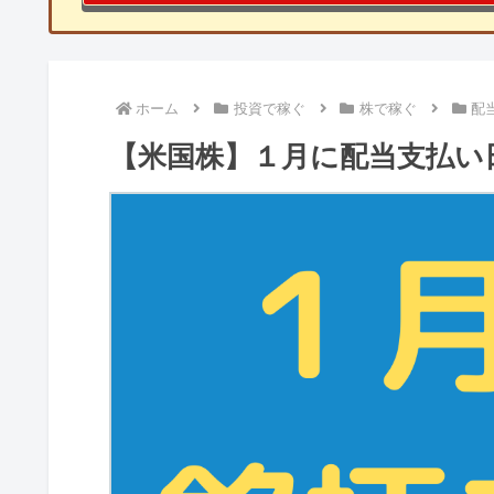
ホーム
投資で稼ぐ
株で稼ぐ
配
【米国株】１月に配当支払い