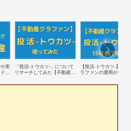
徴や実
「投活-トウカツ-」について
【投活-トウカツ-】不動
ウドフ
リサーチしてみた【不動産ク
ラファンの運用が無事
ラウドファンディング】
そして償還