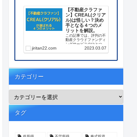
【不動産クラファ
ン】CREAL(クリア
ル)は怪しい？決め
手となる４つのメ
リットを解説。
この記事では、評判の不
動産クラウドファンディ
ングサービスのひとつ
jiritan22.com
2023.03.07
【CREAL(クリアル)】に
投資する決め手となった
４つのメリットを解説し
ています。
カテゴリー
タグ
低所得
不労所得
株式投資