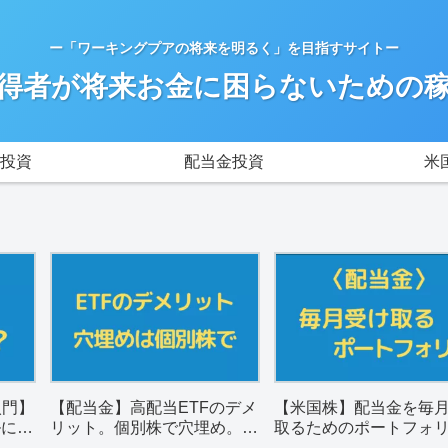
ー「ワーキングプアの将来を明るく」を目指すサイトー
得者が将来お金に困らないための
投資
配当金投資
米
入門】
【配当金】高配当ETFのデメ
【米国株】配当金を毎
ルに解
リット。個別株で穴埋め。銘
取るためのポートフォ
柄選びのポイントは？
（一覧表）