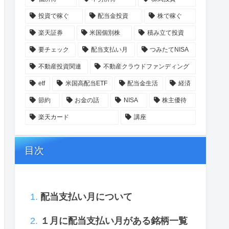
投資で稼ぐ
配当金投資
株で稼ぐ
楽天証券
米国個別株
積み立て投資
要チェック
配当支払い月
つみたてNISA
不動産投資関連
不動産クラウドファンディング
etf
米国高配当ETF
配当金生活
経済
節約
お金の話
NISA
株主優待
楽天カード
講座
目次
配当支払い月について
１月に配当支払い月がある銘柄一覧