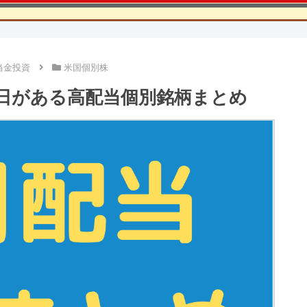
当金投資
米国個別株
日がある高配当個別銘柄まとめ