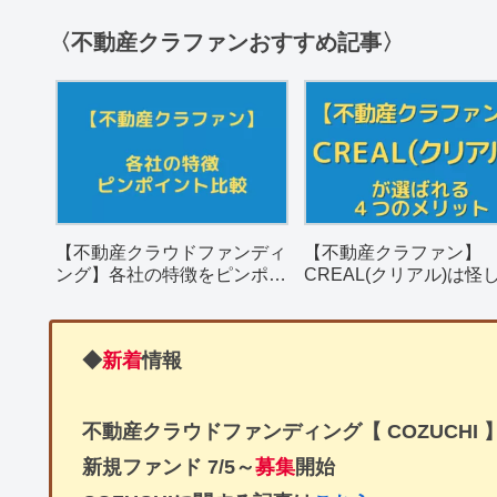
〈不動産クラファンおすすめ記事〉
【不動産クラウドファンディ
【不動産クラファン】
ング】各社の特徴をピンポイ
CREAL(クリアル)は怪
ントで簡単比較
決め手となる４つのメ
を解説。
◆
新着
情報
不動産クラウドファンディング【 COZUCHI 
新規ファンド
7/5～
募集
開始