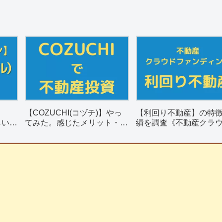
【COZUCHI(コヅチ)】やっ
【利回り不動産】の特
しい？
てみた。感じたメリット・デ
績を調査《不動産クラ
リット
メリットを紹介。
ァンディング》
】