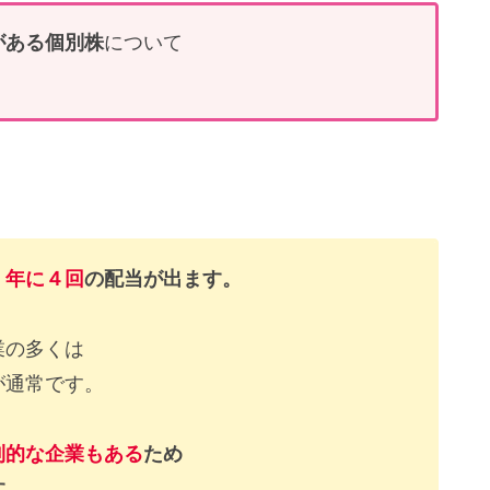
がある個別株
について
。
、
年に４回
の配当が出ます。
業の多くは
が通常です。
則的な企業もある
ため
す。