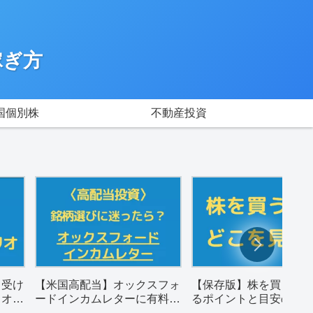
稼ぎ方
国個別株
不動産投資
月受け
【米国高配当】オックスフォ
【保存版】株を買うと
リオ
ードインカムレターに有料登
るポイントと目安の数
録した感想。
め（配当金狙い）