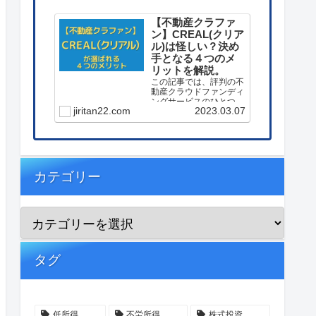
【不動産クラファ
ン】CREAL(クリア
ル)は怪しい？決め
手となる４つのメ
リットを解説。
この記事では、評判の不
動産クラウドファンディ
ングサービスのひとつ
jiritan22.com
2023.03.07
【CREAL(クリアル)】に
投資する決め手となった
４つのメリットを解説し
ています。
カテゴリー
タグ
低所得
不労所得
株式投資