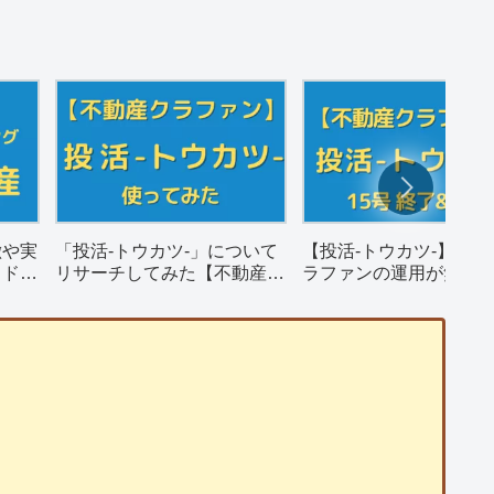
徴や実
「投活-トウカツ-」について
【投活-トウカツ-】不動
ウドフ
リサーチしてみた【不動産ク
ラファンの運用が無事
ラウドファンディング】
そして償還