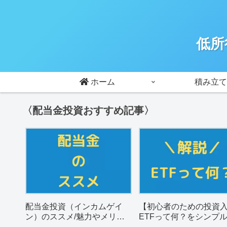
低所
ホーム
積み立て
〈配当金投資おすすめ記事〉
配当金投資（インカムゲイ
【初心者のための投資
ン）のススメ/魅力やメリッ
ETFって何？をシンプ
トを解説。
説。