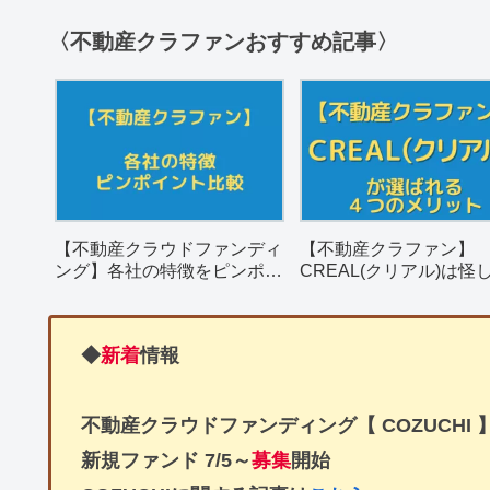
〈不動産クラファンおすすめ記事〉
【不動産クラウドファンディ
【不動産クラファン】
ング】各社の特徴をピンポイ
CREAL(クリアル)は怪
ントで簡単比較
決め手となる４つのメ
を解説。
◆
新着
情報
不動産クラウドファンディング【 COZUCHI 
新規ファンド
7/5～
募集
開始