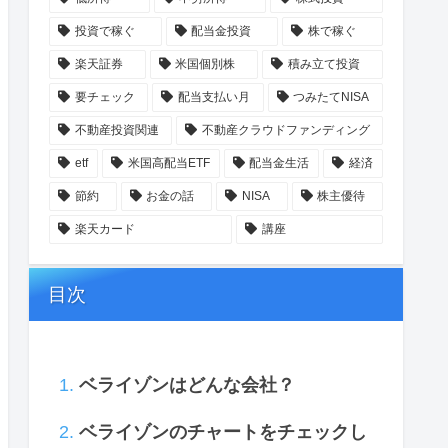
投資で稼ぐ
配当金投資
株で稼ぐ
楽天証券
米国個別株
積み立て投資
要チェック
配当支払い月
つみたてNISA
不動産投資関連
不動産クラウドファンディング
etf
米国高配当ETF
配当金生活
経済
節約
お金の話
NISA
株主優待
楽天カード
講座
目次
ベライゾンはどんな会社？
ベライゾンのチャートをチェックし