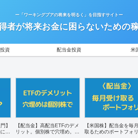
ー「ワーキングプアの将来を明るく」を目指すサイトー
得者が将来お金に困らないための
投資
配当金投資
米
入門】
【配当金】高配当ETFのデメ
【米国株】配当金を毎
ルに解
リット。個別株で穴埋め。銘
取るためのポートフォ
柄選びのポイントは？
（一覧表）