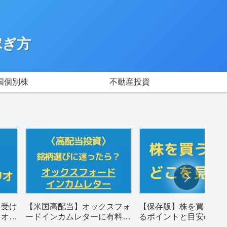
稼ぎ方
国個別株
不動産投資
月受け
【米国高配当】オックスフォ
【保存版】株を買うと
リオ
ードインカムレターに有料登
るポイントと目安の数
録した感想。
め（配当金狙い）