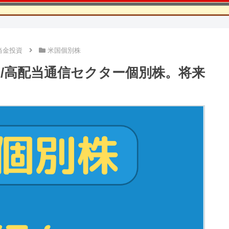
当金投資
米国個別株
）/高配当通信セクター個別株。将来