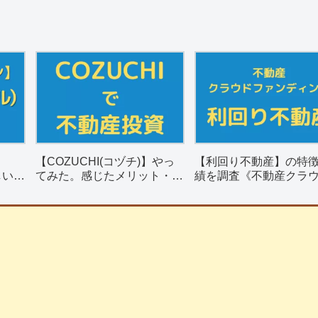
【COZUCHI(コヅチ)】やっ
【利回り不動産】の特
しい？
てみた。感じたメリット・デ
績を調査《不動産クラ
リット
メリットを紹介。
ァンディング》
】