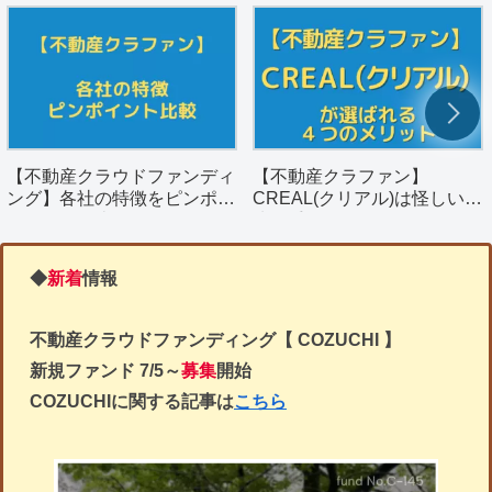
【不動産クラウドファンディ
【不動産クラファン】
ング】各社の特徴をピンポイ
CREAL(クリアル)は怪しい？
ントで簡単比較
決め手となる４つのメリット
を解説。
◆
新着
情報
不動産クラウドファンディング【 COZUCHI 】
新規ファンド
7/5～
募集
開始
COZUCHIに関する記事は
こちら