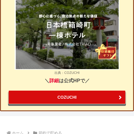
出典：COZUCHI
＼
詳細
は公式HPで／
COZUCHI
ホーム
節約で貯める