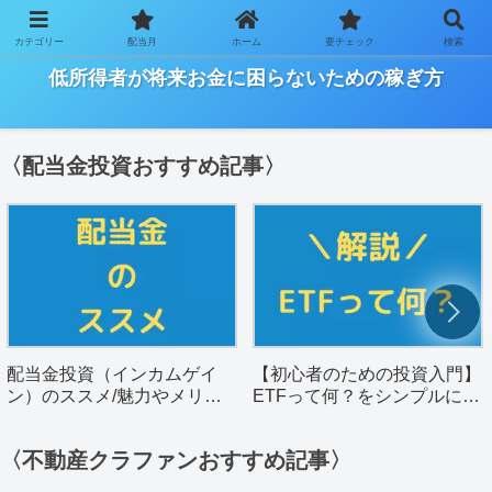
カテゴリー
配当月
ホーム
要チェック
検索
ー「ワーキングプアの将来を明るく」を目指すサイトー
低所得者が将来お金に困らないための稼ぎ方
〈配当金投資おすすめ記事〉
配当金投資（インカムゲイ
【初心者のための投資入門】
ン）のススメ/魅力やメリッ
ETFって何？をシンプルに解
トを解説。
説。
〈不動産クラファンおすすめ記事〉