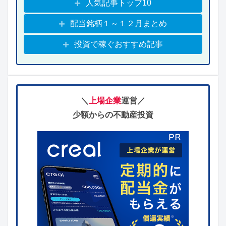
人気記事トップ10
配当銘柄１～１２月まとめ
投資で稼ぐおすすめ記事
＼
上場企業
運営／
少額からの不動産投資