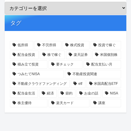
タグ
低所得
不労所得
株式投資
投資で稼ぐ
配当金投資
株で稼ぐ
楽天証券
米国個別株
積み立て投資
要チェック
配当支払い月
つみたてNISA
不動産投資関連
不動産クラウドファンディング
etf
米国高配当ETF
配当金生活
経済
節約
お金の話
NISA
株主優待
楽天カード
講座