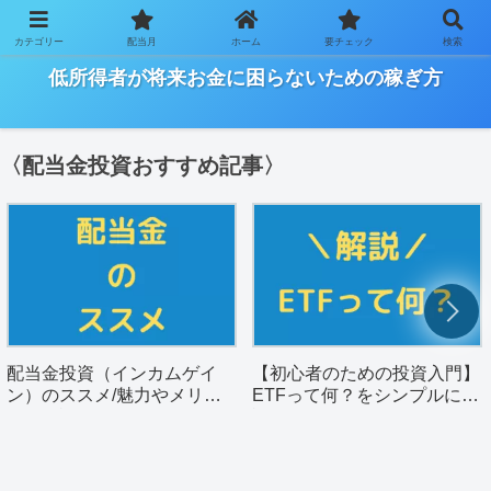
カテゴリー
配当月
ホーム
要チェック
検索
ー「ワーキングプアの将来を明るく」を目指すサイトー
低所得者が将来お金に困らないための稼ぎ方
〈配当金投資おすすめ記事〉
配当金投資（インカムゲイ
【初心者のための投資入門】
ン）のススメ/魅力やメリッ
ETFって何？をシンプルに解
トを解説。
説。