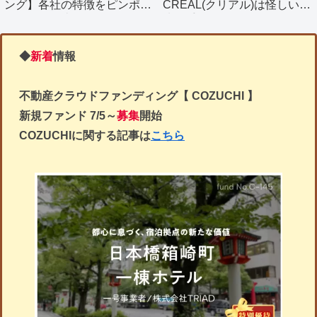
ング】各社の特徴をピンポイ
CREAL(クリアル)は怪しい？
ントで簡単比較
決め手となる４つのメリット
を解説。
◆
新着
情報
不動産クラウドファンディング【 COZUCHI 】
新規ファンド
7/5～
募集
開始
COZUCHIに関する記事は
こちら