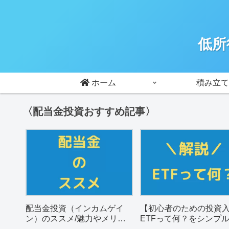
低所
ホーム
積み立て
〈配当金投資おすすめ記事〉
配当金投資（インカムゲイ
【初心者のための投資
ン）のススメ/魅力やメリッ
ETFって何？をシンプ
トを解説。
説。