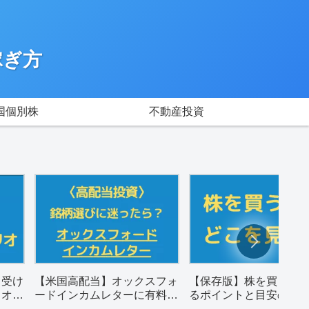
稼ぎ方
国個別株
不動産投資
月受け
【米国高配当】オックスフォ
【保存版】株を買うと
リオ
ードインカムレターに有料登
るポイントと目安の数
録した感想。
め（配当金狙い）