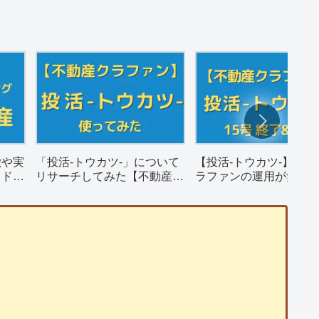
徴や実
「投活-トウカツ-」について
【投活-トウカツ-】不動
ウドフ
リサーチしてみた【不動産ク
ラファンの運用が無事
ラウドファンディング】
そして償還