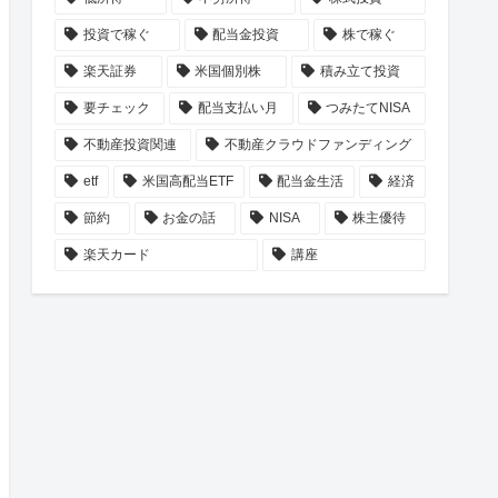
投資で稼ぐ
配当金投資
株で稼ぐ
楽天証券
米国個別株
積み立て投資
要チェック
配当支払い月
つみたてNISA
不動産投資関連
不動産クラウドファンディング
etf
米国高配当ETF
配当金生活
経済
節約
お金の話
NISA
株主優待
楽天カード
講座