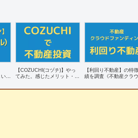
【COZUCHI(コヅチ)】やっ
【利回り不動産】の特
しい？
てみた。感じたメリット・デ
績を調査《不動産クラ
リット
メリットを紹介。
ァンディング》
】