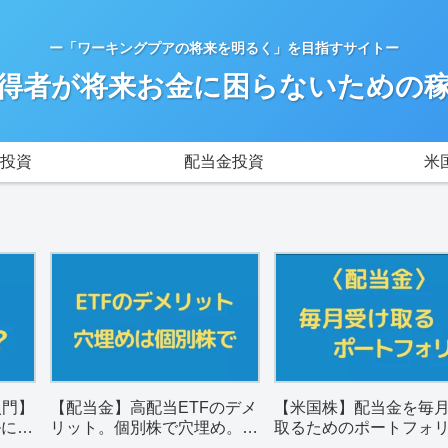
ー「ワーキングプアの将来を明るく」を目指すサイトー
得者が将来お金に困らないための
投資
配当金投資
米
入門】
【配当金】高配当ETFのデメ
【米国株】配当金を毎
ルに解
リット。個別株で穴埋め。銘
取るためのポートフォ
柄選びのポイントは？
（一覧表）