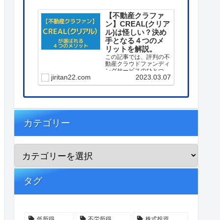
【不動産クラファ
ン】CREAL(クリア
ル)は怪しい？決め
手となる４つのメ
リットを解説。
この記事では、評判の不
動産クラウドファンディ
ングサービスのひとつ
jiritan22.com
2023.03.07
【CREAL(クリアル)】に
投資する決め手となった
４つのメリットを解説し
ています。
カテゴリー
タグ
低所得
不労所得
株式投資