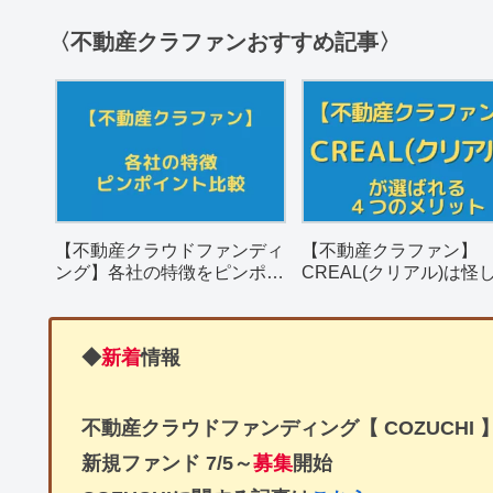
〈不動産クラファンおすすめ記事〉
【不動産クラウドファンディ
【不動産クラファン】
ング】各社の特徴をピンポイ
CREAL(クリアル)は怪
ントで簡単比較
決め手となる４つのメ
を解説。
◆
新着
情報
不動産クラウドファンディング【 COZUCHI 
新規ファンド
7/5～
募集
開始