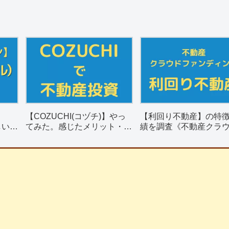
【COZUCHI(コヅチ)】やっ
【利回り不動産】の特
しい？
てみた。感じたメリット・デ
績を調査《不動産クラ
リット
メリットを紹介。
ァンディング》
】