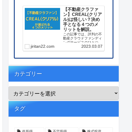
【不動産クラファ
ン】CREAL(クリア
ル)は怪しい？決め
手となる４つのメ
リットを解説。
この記事では、評判の不
動産クラウドファンディ
ングサービスのひとつ
jiritan22.com
2023.03.07
【CREAL(クリアル)】に
投資する決め手となった
４つのメリットを解説し
ています。
カテゴリー
タグ
低所得
不労所得
株式投資