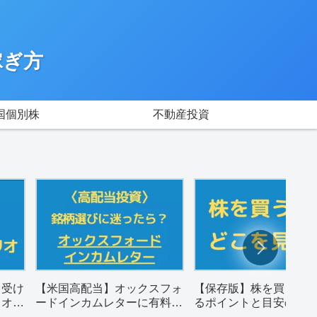
稼ぎ方
国個別株
不動産投資
月受け
【米国高配当】オックスフォ
【保存版】株を買うと
リオ
ードインカムレターに有料登
るポイントと目安の数
録した感想。
め（配当金狙い）