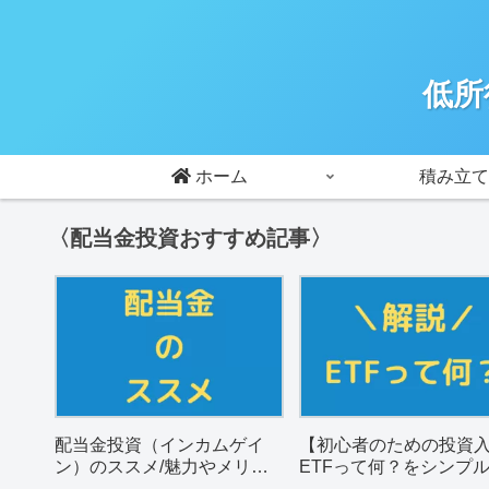
低所
ホーム
積み立て
〈配当金投資おすすめ記事〉
配当金投資（インカムゲイ
【初心者のための投資
ン）のススメ/魅力やメリッ
ETFって何？をシンプ
トを解説。
説。