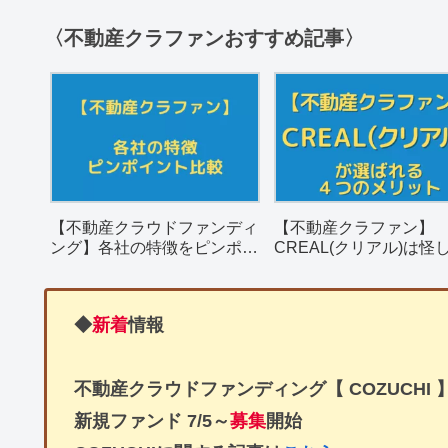
〈不動産クラファンおすすめ記事〉
【不動産クラウドファンディ
【不動産クラファン】
ング】各社の特徴をピンポイ
CREAL(クリアル)は怪
ントで簡単比較
決め手となる４つのメ
を解説。
◆
新着
情報
不動産クラウドファンディング【 COZUCHI 
新規ファンド
7/5～
募集
開始