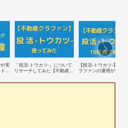
徴や実
「投活-トウカツ-」について
【投活-トウカツ-】不動
ウドフ
リサーチしてみた【不動産ク
ラファンの運用が無事
ラウドファンディング】
そして償還