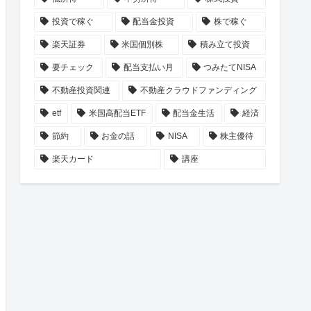
投資で稼ぐ
配当金投資
株で稼ぐ
楽天証券
米国個別株
積み立て投資
要チェック
配当支払い月
つみたてNISA
不動産投資関連
不動産クラウドファンディング
etf
米国高配当ETF
配当金生活
経済
節約
お金の話
NISA
株主優待
楽天カード
講座