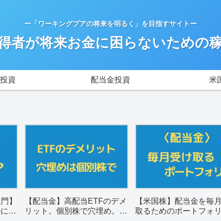
ー「ワーキングプアの将来を明るく」を目指すサイトー
得者が将来お金に困らないための
投資
配当金投資
米
入門】
【配当金】高配当ETFのデメ
【米国株】配当金を毎
ルに解
リット。個別株で穴埋め。銘
取るためのポートフォ
柄選びのポイントは？
（一覧表）